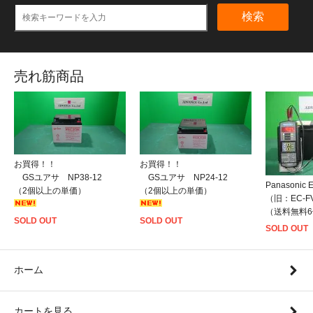
検索
売れ筋商品
お買得！！
お買得！！
GSユアサ NP38-12
GSユアサ NP24-12
Panasonic
（2個以上の単価）
（2個以上の単価）
（旧：EC-F
（送料無料
SOLD OUT
SOLD OUT
SOLD OUT
ホーム
カートを見る