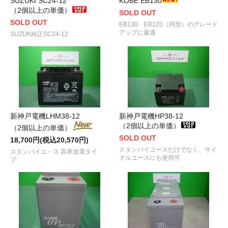
SUZUKI SC24-12
KOBE EB130
（2個以上の単価）
SOLD OUT
SOLD OUT
EB130 EB120（同型）のグレード
アップに最適
SUZUK純正SC24-12
新神戸電機LHM38-12
新神戸電機HP38-12
（2個以上の単価）
（2個以上の単価）
SOLD OUT
18,700円(税込20,570円)
スタンバイユースだけでなく、サイ
スタンバイユ－ス 高率放電タイ
クルユースにも使用可
プ