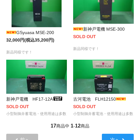
新神戸電機 MSE-300
GSyuasa MSE-200
SOLD OUT
32,000円(税込35,200円)
新品同様です！
新品同様です！
新神戸電機 HF17-12A
古河電池 FLH12150
SOLD OUT
SOLD OUT
小型制御弁蓄電池・使用用途は多数
小型制御弁蓄電池・使用用途は多数
17
1
12
商品中
-
商品
前へ
次へ