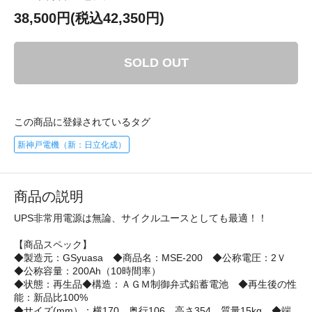
38,500円(税込42,350円)
SOLD OUT
この商品に登録されているタグ
新神戸電機（新：日立化成）
商品の説明
UPS非常用電源は無論、サイクルユースとしても最適！！
【商品スペック】
◆製造元：GSyuasa ◆商品名：MSE-200 ◆公称電圧：2Ｖ
◆公称容量：200Ah（10時間率）
◆状態：再生品◆構造：ＡＧＭ制御弁式鉛蓄電池 ◆再生後の性
能：新品比100%
◆サイズ(mm）：横170 奥行106 高さ354 質量15kg ◆端