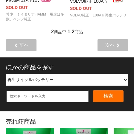
FIAMM 12Ah-12V
VOLVO純正 100Aｈ
SOLD OUT
SOLD OUT
希少！！イタリアFIAMM 用途は多
VOLVO純正 100Aｈ再生バッテリ
数、ベンツ純正
ー
2
1
2
商品中
-
商品
前へ
次へ
ほかの商品を探す
検索
売れ筋商品