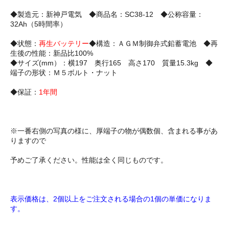
◆製造元：新神戸電気 ◆商品名：SC38-12 ◆公称容量：
32Ah（5時間率）
◆状態：
再生バッテリー
◆構造：ＡＧＭ制御弁式鉛蓄電池 ◆再
生後の性能：新品比100%
◆サイズ(mm）：横197 奥行165 高さ170 質量15.3kg ◆
端子の形状：Ｍ５ボルト・ナット
◆保証：
1年間
※一番右側の写真の様に、厚端子の物が偶数個、含まれる事があ
りますので
予めご了承ください。性能は全く同じものです。
表示価格は、2個以上をご注文される場合の1個の単価になりま
す。