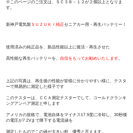
※このページのご注文は、ＳＣ３８－１２が２個以上となりま
す。
新神戸電気製
ＳＵＺＵＫＩ純正
セニアカー用・再生バッテリー！
使用済みの純正品を、新品性能以上に復活・再生させた
高性能な再生バッテリーを、
自信をもってお勧めいたします
。
上記の写真は、再生後の性能が皆様に分かりやすい様に、テスタ
ーで簡易的に測定した様子です
このテスターは、ＣＣＡ測定テスターでして、コールドクランキ
ングアンペア測定と申します
アメリカの規格で、電池自体をマイナス17.9度に冷却し、30秒後
の電圧が7.2Vまで降下する電流値を
測定したものでこの値が大きい程、優秀と言えます。