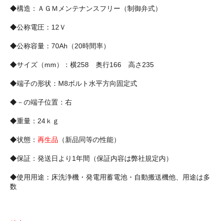
◆構造：ＡＧＭメンテナンスフリー（制御弁式）
◆公称電圧：12Ｖ
◆公称容量：70Ah（20時間率）
◆サイズ（mm）：横258 奥行166 高さ235
◆端子の形状：M8ボルト水平方向固定式
◆－の端子位置：右
◆重量：24ｋｇ
◆状態：
再生品
（新品同等の性能）
◆保証：発送日より1年間（保証内容は弊社規定内）
◆使用用途：床洗浄機・発電用蓄電池・自動搬送機他、用途は多
数