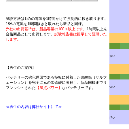
試験方法は18Aの電気を1時間かけて強制的に抜き取ります。
18Aの電流を1時間抜きと取れたら新品と同様。
弊社の出荷基準は、新品容量の100％以上です。
1時間以上を
合格商品として出荷します。
試験報告書は提示して証明いた
します。
低い
【再生のご案内】
バッテリーの劣化原因である極板に付着した硫酸鉛（サルフ
ェーション）を完全に元の希硫酸に溶解し、新品同様までリ
短い
フレッシュされた
【満点パワー】
なバッテリーです。
≪再生の内容は弊社サイトにて≫
汚い