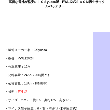
！高価な電池が格安に！ＧＳyuasa製 PWL12V24 ＡＧＭ再生サイク
ルバッテリー
・製造メーカー名：GSyuasa
・型番：PWL12V24
・公称電圧：12Ｖ
・公称容量：24Ah（20時間率）
・公称容量：18Ah（1時間率）
・状態：
再生品
・サイズ（mm）：横165 奥行125 高さ175
・マイナス端子位置：R・右（M5ﾎﾞﾙﾄ水平固定式）